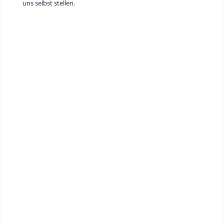
uns selbst stellen.
ALENA EPP
epp@stb-lilje.de